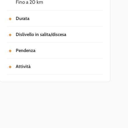
Fino a 20 km
Durata
Fino a 6 ore (esclusi i tempi del viaggio e
Dislivello in salita/discesa
delle soste)
Fino a +900 m/-900 m
Pendenza
Fino al 30%
Attività
Escursioni giornaliere e trekking di media
intensità, vie ferrate di livello intermedio,
arrampicata sportiva, yoga dinamico e
alpinismo invernale di livello principiante
o intemedio.