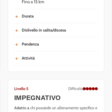
Fino a 15 km
Durata
Fino a 5 ore (esclusi i tempi del viaggio e
Dislivello in salita/discesa
delle soste)
Fino a +500 m/-500 m
Pendenza
Fino al 20%
Attività
Escursioni moderate, vie ferrate facili e
arrampicata introduttiva.
Livello 5
Difficoltà
IMPEGNATIVO
Adatto a
chi possiede un allenamento specifico e