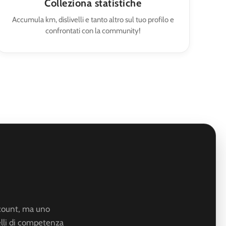
Colleziona statistiche
Accumula km, dislivelli e tanto altro sul tuo profilo e
confrontati con la community!
account, ma uno
elli di competenza