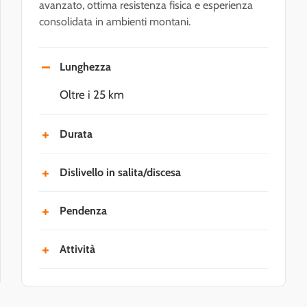
avanzato, ottima resistenza fisica e esperienza
consolidata in ambienti montani.
Lunghezza
Oltre i 25 km
Durata
Oltre le 8 ore (esclusi i tempi del viaggio e
Dislivello in salita/discesa
delle soste)
Oltre i +1500 m/-1500 m
Pendenza
Oltre il 40%
Attività
Alpinismo invernale avanzato, grandi
traversate, vie lunghe su terreno