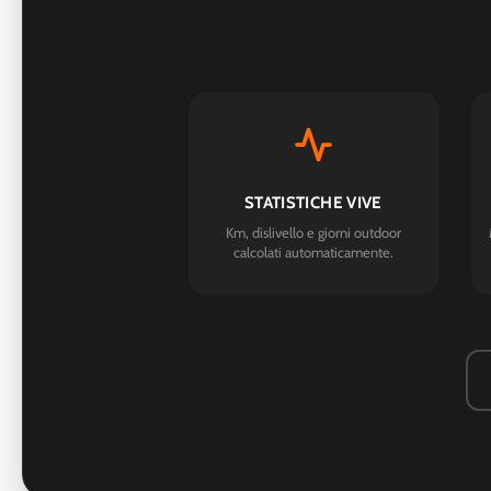
STATISTICHE VIVE
Km, dislivello e giorni outdoor
calcolati automaticamente.